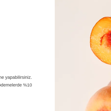
me yapabilirsiniz.
n ödemelerde %10