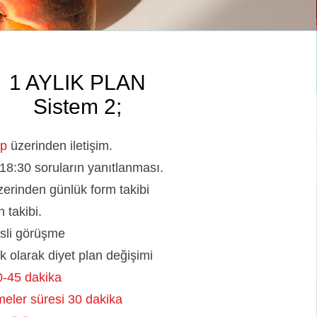
1 AYLIK PLAN
Sistem 2;
pp
üzerinden iletişim.
18:30 soruların yanıtlanması.
zerinden günlük
form takibi
n takibi.
esli görüşme
ik olarak diyet plan değişimi
0-45 dakika
meler süresi 30 dakika