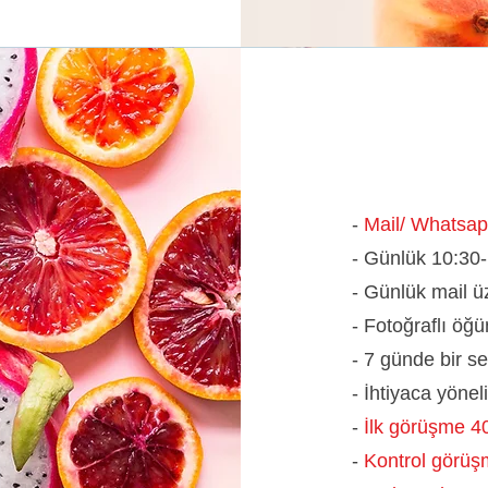
-
Mail/ Whatsa
- Günlük 10:30-
- Günlük mail ü
- Fotoğraflı öğü
- 7 günde bir s
- İhtiyaca yönel
-
İlk görüşme 4
-
Kontrol görüş