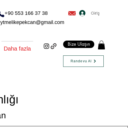
Giriş
+90 553 166 37 38
dytmelikepekcan@gmail.com
Bize Ulaşın
Daha fazla
Randevu Al
lığı
an