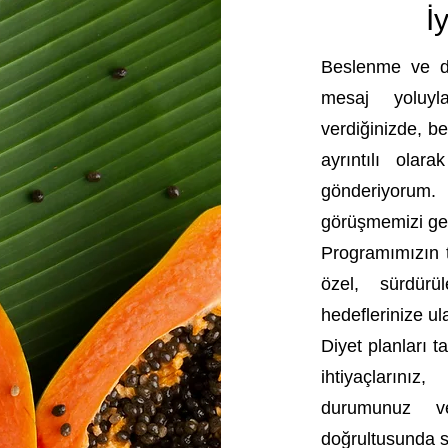
İ
Beslenme ve da
mesaj yoluyl
verdiğinizde, be
ayrıntılı ola
gönderiyorum
görüşmemizi ger
Programımızın t
özel, sürdürü
hedeflerinize u
Diyet planları t
ihtiyaçlarınız,
durumunuz v
doğrultusunda s