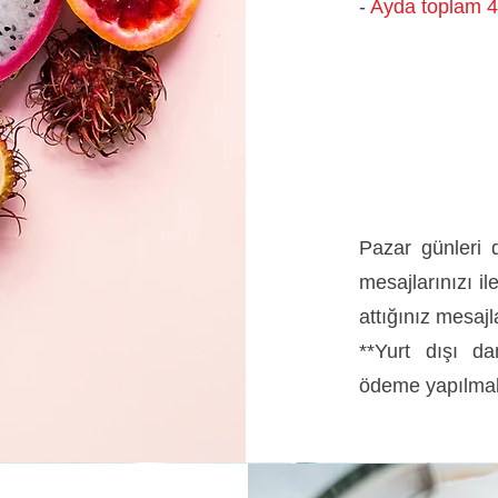
-
Ayda toplam 
Pazar günleri d
mesajlarınızı il
attığınız mesajl
**Yurt dışı da
ödeme yapılmalı