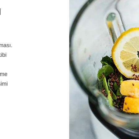
N
ması.
ibi
şme
şimi