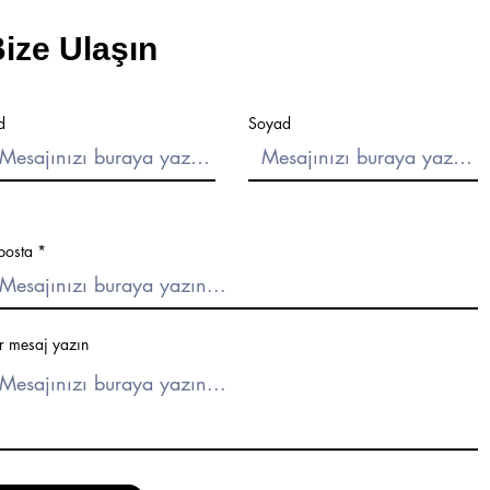
ize Ulaşın
©2021 Dyt. Melike PEKCAN | Beslenme Uzmanı. All Rights Reserv
d
Soyad
posta
r mesaj yazın