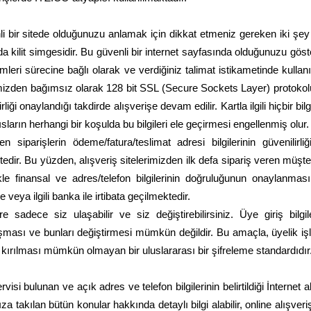
li bir sitede olduğunuzu anlamak için dikkat etmeniz gereken iki şey 
a kilit simgesidir. Bu güvenli bir internet sayfasında olduğunuzu gösteri
emleri sürecine bağlı olarak ve verdiğiniz talimat istikametinde kullanıl
telerimizden bağımsız olarak 128 bit SSL (Secure Sockets Layer) protokolü
ilirliği onaylandığı takdirde alışverişe devam edilir. Kartla ilgili hiçbir
arın herhangi bir koşulda bu bilgileri ele geçirmesi engellenmiş olur.
en siparişlerin ödeme/fatura/teslimat adresi bilgilerinin güvenilirl
edir. Bu yüzden, alışveriş sitelerimizden ilk defa sipariş veren müşteri
e finansal ve adres/telefon bilgilerinin doğruluğunun onaylanması ge
e veya ilgili banka ile irtibata geçilmektedir.
e sadece siz ulaşabilir ve siz değiştirebilirsiniz. Üye giriş bilgi
e ulaşması ve bunları değiştirmesi mümkün değildir. Bu amaçla, üyelik i
m kırılması mümkün olmayan bir uluslararası bir şifreleme standardıdır
rvisi bulunan ve açık adres ve telefon bilgilerinin belirtildiği İnternet
za takılan bütün konular hakkında detaylı bilgi alabilir, online alışver