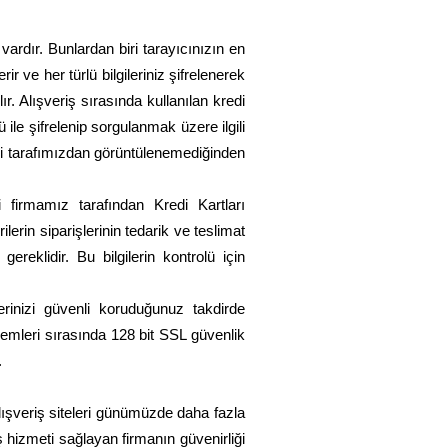
vardır. Bunlardan biri tarayıcınızın en
r ve her türlü bilgileriniz şifrelenerek
ır. Alışveriş sırasında kullanılan kredi
 ile şifrelenip sorgulanmak üzere ilgili
 bilgi tarafımızdan görüntülenemediğinden
iği firmamız tarafından Kredi Kartları
lerin siparişlerinin tedarik ve teslimat
reklidir. Bu bilgilerin kontrolü için
lerinizi güvenli koruduğunuz takdirde
şlemleri sırasında 128 bit SSL güvenlik
.
 alışveriş siteleri günümüzde daha fazla
iş hizmeti sağlayan firmanın güvenirliği