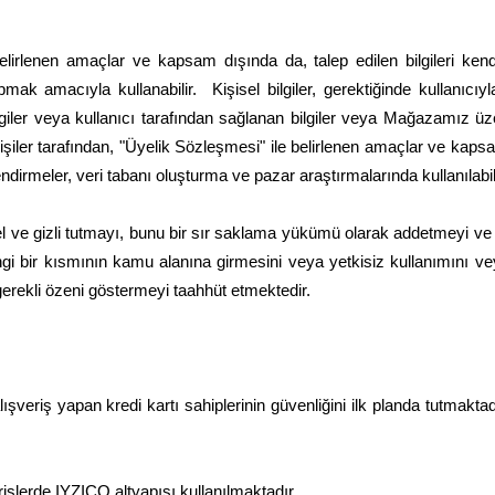
irlenen amaçlar ve kapsam dışında da, talep edilen bilgileri kendisi
k amacıyla kullanabilir. Kişisel bilgiler, gerektiğinde kullanıcıyla
giler veya kullanıcı tarafından sağlanan bilgiler veya Mağazamız üzerin
kişiler tarafından, "Üyelik Sözleşmesi" ile belirlenen amaçlar ve kapsa
endirmeler, veri tabanı oluşturma ve pazar araştırmalarında kullanılabili
 özel ve gizli tutmayı, bunu bir sır saklama yükümü olarak addetmeyi ve
ngi bir kısmının kamu alanına girmesini veya yetkisiz kullanımını ve
 gerekli özeni göstermeyi taahhüt etmektedir.
şveriş yapan kredi kartı sahiplerinin güvenliğini ilk planda tutmaktadır.
erişlerde IYZICO altyapısı kullanılmaktadır.