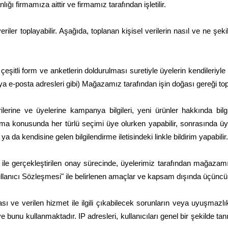
 firmamıza aittir ve firmamız tarafından işletilir.
eriler toplayabilir. Aşağıda, toplanan kişisel verilerin nasıl ve ne şeki
tli form ve anketlerin doldurulması suretiyle üyelerin kendileriyle ilgi
 veya e-posta adresleri gibi) Mağazamız tarafından işin doğası gereği t
rine ve üyelerine kampanya bilgileri, yeni ürünler hakkında bilgile
mama konusunda her türlü seçimi üye olurken yapabilir, sonrasında üye
ya da kendisine gelen bilgilendirme iletisindeki linkle bildirim yapabilir
e gerçekleştirilen onay sürecinde, üyelerimiz tarafından mağazamıza
"Kullanıcı Sözleşmesi" ile belirlenen amaçlar ve kapsam dışında üçüncü
ası ve verilen hizmet ile ilgili çıkabilecek sorunların veya uyuşmazl
e bunu kullanmaktadır. IP adresleri, kullanıcıları genel bir şekilde 