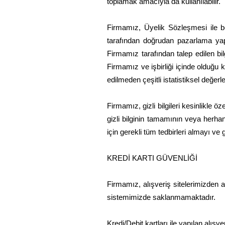
toplamak amacıyla da kullanılabilir.
Firmamız, Üyelik Sözleşmesi ile bel
tarafından doğrudan pazarlama yapma
Firmamız tarafından talep edilen bil
Firmamız ve işbirliği içinde olduğu 
edilmeden çeşitli istatistiksel değerl
Firmamız, gizli bilgileri kesinlikle
gizli bilginin tamamının veya herha
için gerekli tüm tedbirleri almayı ve
KREDİ KARTI GÜVENLİĞİ
Firmamız, alışveriş sitelerimizden alı
sistemimizde saklanmamaktadır.
Kredi/Debit kartları ile yapılan alışv