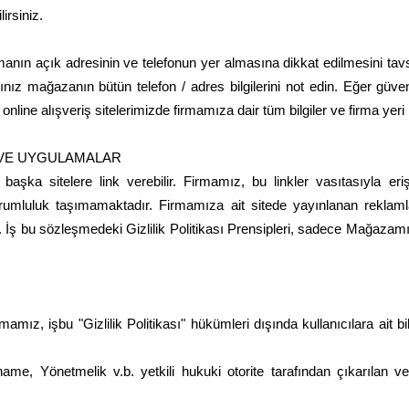
lirsiniz.
firmanın açık adresinin ve telefonun yer almasına dikkat edilmesini t
ınız mağazanın bütün telefon / adres bilgilerini not edin. Eğer güve
nline alışveriş sitelerimizde firmamıza dair tüm bilgiler ve firma yeri be
 VE UYGULAMALAR
ka sitelere link verebilir. Firmamız, bu linkler vasıtasıyla erişil
sorumluluk taşımamaktadır. Firmamıza ait sitede yayınlanan reklaml
ılır. İş bu sözleşmedeki Gizlilik Politikası Prensipleri, sadece Mağazamı
rmamız, işbu "Gizlilik Politikası" hükümleri dışında kullanıcılara ait bi
, Yönetmelik v.b. yetkili hukuki otorite tarafından çıkarılan ve 