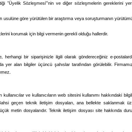
tiği "Üyelik Sözleşmesi"'nin ve diğer sözleşmelerin gereklerini y
ından usulüne göre yürütülen bir araştırma veya soruşturmanın yürütümü am
lerini korumak için bilgi vermenin gerekli olduğu hallerdir.
 herhangi bir siparişinizle ilgili olarak göndereceğiniz e-postala
da yer alan bilgiler üçüncü şahıslar tarafından görülebilir. Firmamız
demez.
llanıcılar ve kullanıcıların web sitesini kullanımı hakkındaki bilgil
Bahsi geçen teknik iletişim dosyaları, ana bellekte saklanmak üzer
üçük metin dosyalarıdır. Teknik iletişim dosyası site hakkında durum