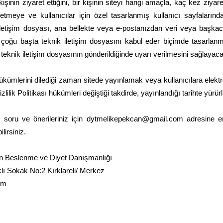
işinin ziyaret ettiğini, bir kişinin siteyi hangi amaçla, kaç kez ziyare
lde etmeye ve kullanıcılar için özel tasarlanmış kullanıcı sayfalar
iletişim dosyası, ana bellekte veya e-postanızdan veri veya başkaca 
 çoğu başta teknik iletişim dosyasını kabul eder biçimde tasarlanmış
knik iletişim dosyasının gönderildiğinde uyarı verilmesini sağlayacak 
" hükümlerini dilediği zaman sitede yayınlamak veya kullanıcılara ele
izlilik Politikası hükümleri değiştiği takdirde, yayınlandığı tarihte yürür
rlü soru ve önerileriniz için
dytmelikepekcan@gmail.com
adresine em
lirsiniz.
an Beslenme ve Diyet Danışmanlığı
lı Sokak No:2 Kırklareli/ Merkez
om