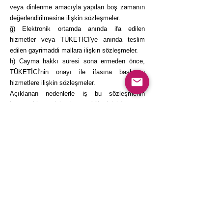
veya dinlenme amacıyla yapılan boş zamanın
değerlendirilmesine ilişkin sözleşmeler.
ğ) Elektronik ortamda anında ifa edilen
hizmetler veya TÜKETİCİ'ye anında teslim
edilen gayrimaddi mallara ilişkin sözleşmeler.
h) Cayma hakkı süresi sona ermeden önce,
TÜKETİCİ'nin onayı ile ifasına başlanan
hizmetlere ilişkin sözleşmeler.
Açıklanan nedenlerle iş bu sözleşmenin
konusu hizmet için alıcının (tüketicinin) cayma
hakkı bulunmamaktadır.
6.2 Online danışmanlık hizmeti kapsamında
beslenme eğitimi ve beslenme programları
alıcıya teslim edilmeden önce sipariş iptali
gerçekleştirilebilir ve ödeme geri alınabilir.
Sipariş iptali için SATICI ‘ya ait
0533 166 37 38
telefon numarasından mesai saatleri içinde
ulaşılması ve hizmetin durdurulması, siparişi
iptal talebinin iletilmesi gerekmektedir. Hizmetin
tesliminin durdurulmasının ardından